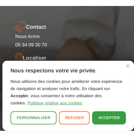
Contact
Nous écrire
05 34 09 30 70
Localiser
Pôle médical du Pic
Nous respectons votre vie privée.
7 ter rue de l'Ariège
Nous utilisons des cookies pour améliorer votre expérience
09330 Montgailhard
de navigation et analyser notre trafic. En cliquant sur
Accepter
, vous consentez à notre utilisation des
Horaires
cookies.
Politique relative aux cookies
Du lundi au vendredi :
09H00 à 12H00
PERSONNALISER
REFUSER
ACCEPTER
14H00 à 18H00